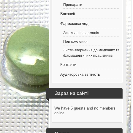
Препарати
Вакансії
Фармаконагляд
Загальна інформація
Повідомлення
Листи-звернення до медичних та
фармацевтичних працівників
Контакти
Аудиторська звітність
Зараз на сайті
We have 5 guests and no members
online