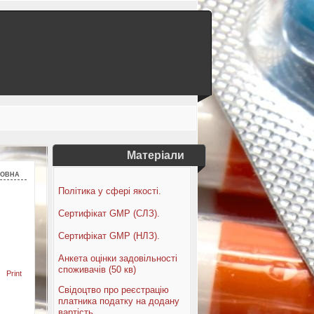
Матеріали
ловна
Політика у сфері якості.
Сертифікат GMP (СЛЗ).
Сертифікат GMP (НЛЗ).
Анкета оцінки задовільності
споживачів (50 кв)
Print
Свідоцтво про реєстрацію
платника податку на додану
вартість