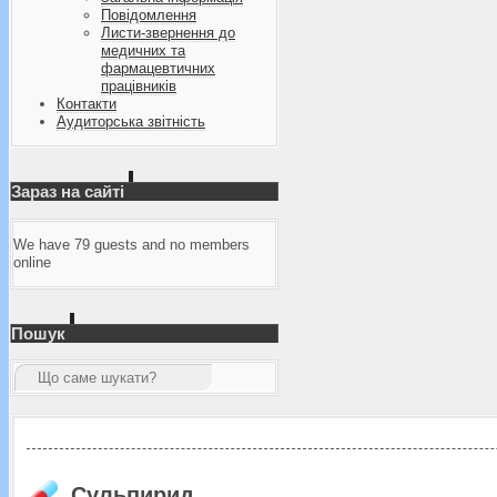
Повідомлення
Листи-звернення до
медичних та
фармацевтичних
працівників
Контакти
Аудиторська звітність
Зараз на сайті
We have 79 guests and no members
online
Пошук
Сульпирид