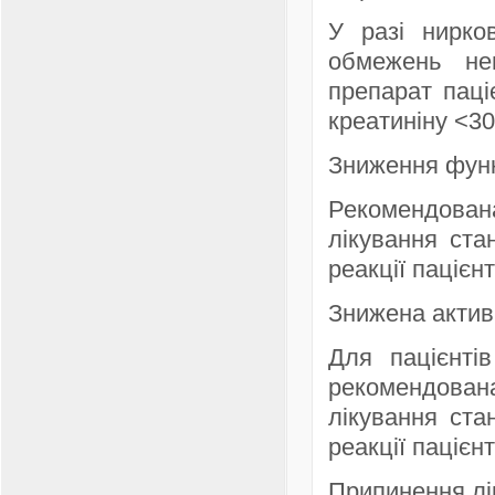
У разі нирков
обмежень не
препарат паці
креатиніну <30
Зниження функц
Рекомендован
лікування ста
реакції пацієн
Знижена актив
Для пацієнті
рекомендован
лікування ста
реакції пацієн
Припинення лі