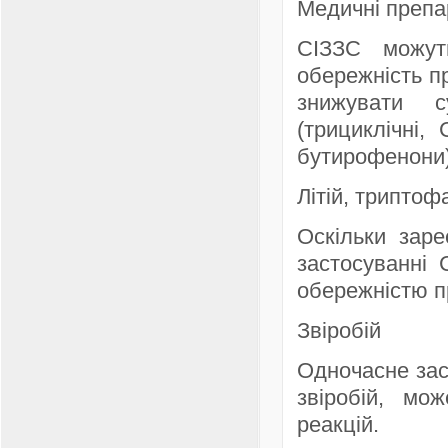
Медичні препа
СІЗЗС можут
обережність пр
знижувати с
(трициклічні,
бутирофенони)
Літій, триптоф
Оскільки заре
застосуванні 
обережністю п
Звіробій
Одночасне зас
звіробій, мо
реакцій.