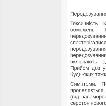
Передозуванн
Токсичність. 
обмежені. 
передозування
спостерігал
передозуван
передозування
включають о
Прийом доз у
будь-яких тяж
Симптоми. П
проявляється 
(від запаморо
серотоніново