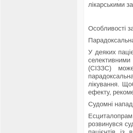
лікарськими з
Особливості з
Парадоксальна
У деяких паці
селективними 
(СІЗЗС) може
парадоксальна
лікування. Що
ефекту, рекоме
Судомні напад
Есциталопрам
розвинувся су
пацієнтів із 