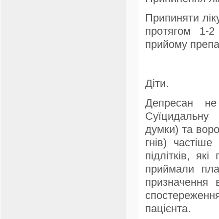
Припиняти лік
протягом 1-2
прийому препа
Діти.
Депресан не
Суїцидальну 
думки) та воро
гнів) частіше
підлітків, як
приймали пла
призначення 
спостережен
пацієнта.