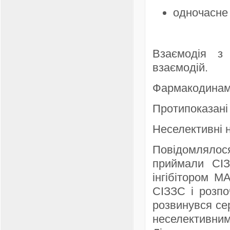
одночасне 
Взаємодія з
взаємодій.
Фармакодинамі
Протипоказані 
Неселективні 
Повідомлялося
приймали СІЗ
інгібітором М
СІЗЗС і розпо
розвинувся се
неселективним