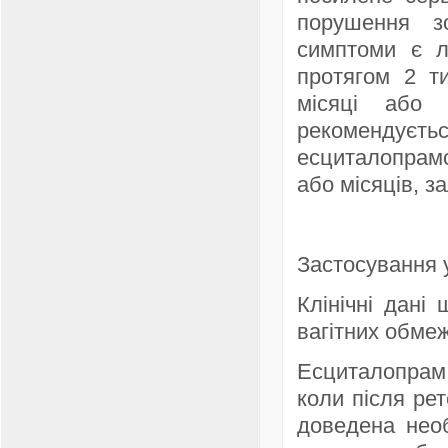
порушення з
симптоми є л
протягом 2 т
місяці або 
рекомендує
есциталопрамо
або місяців, з
Застосування у
Клінічні дані
вагітних обмеж
Есциталопрам 
коли після рет
доведена необ