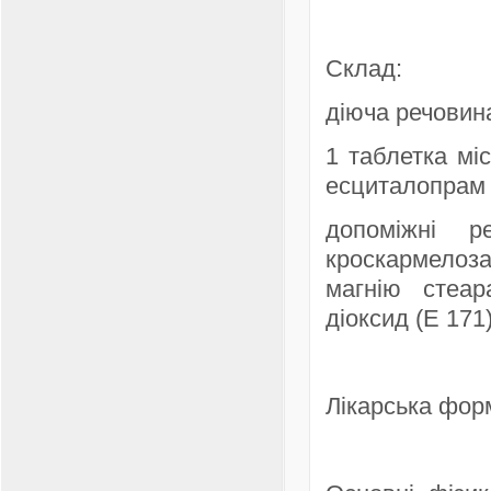
Склад:
діюча речовина
1 таблетка мі
есциталопрам 5
допоміжні р
кроскармелоза
магнію стеара
діоксид (Е 171)
Лікарська фор