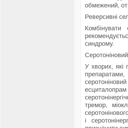
обмежений, от
Реверсивні сел
Комбінувати
рекомендуєт
синдрому.
Серотоніновий
У хворих, які
препаратами
серотоніновий
есциталопрам
серотонінергі
тремор, міокл
серотоніновог
і серотонінер