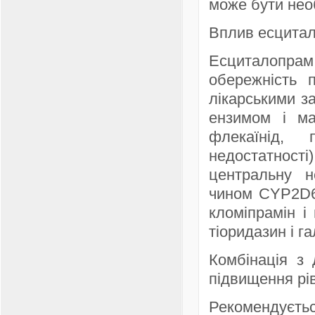
може бути необ
Вплив есцитал
Есциталопрам
обережність 
лікарськими з
ензимом і ма
флекаїнід,
недостатнос
центральну н
чином CYP2D6,
кломіпрамін і
тіоридазин і г
Комбінація з
підвищення рів
Рекомендуєть