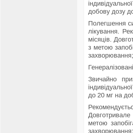
індивідуально
добову дозу до
Полегшення си
лікування. Ре
місяців. Довг
з метою запоб
захворювання;
Генералізовані
Звичайно пр
індивідуально
до 20 мг на до
Рекомендуєть
Довготривале
метою запобіг
захворювання;