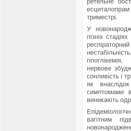
ретельне обс
есциталопрам 
триместрі.
У новонародж
пізніх стадія
респіраторний
нестабільні
гіпоглікемія,
нервове збудж
сонливість і т
як внаслідок
симптомами в
виникають одра
Епідеміологі
вагітним під
новонароджен