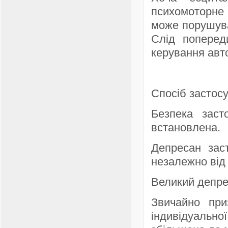
психомоторне 
може порушува
Слід поперед
керування авт
Спосіб застосу
Безпека зас
встановлена.
Депресан зас
незалежно від 
Великий депре
Звичайно пр
індивідуальн