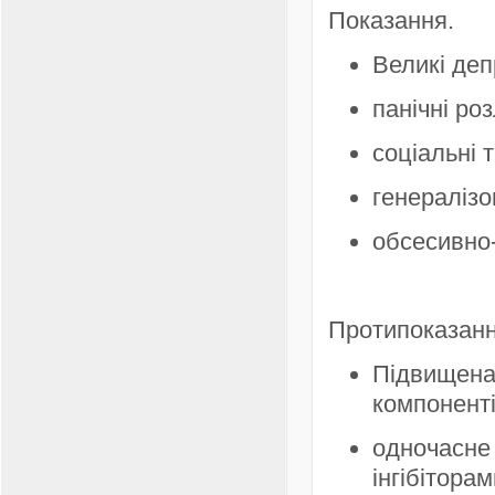
Показання.
Великі деп
панічні ро
соціальні 
генералізо
обсесивно
Протипоказанн
Підвищен
компоненті
одночасн
інгібітора