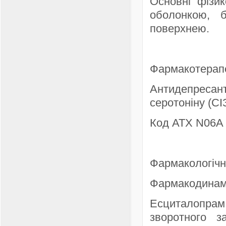
Основні фізик
оболонкою, б
поверхнею.
Фармакотерапе
Антидепресант
серотоніну (СІ
Код АТХ N06A 
Фармакологічні
Фармакодинам
Есциталопрам
зворотного з