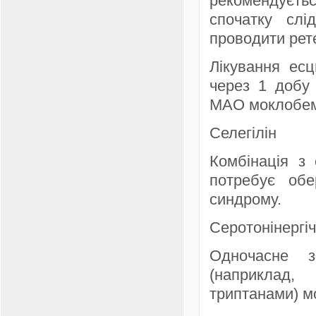
рекомендуєтьс
спочатку слі
проводити рете
Лікування ес
через 1 добу 
МАО моклобем
Селегілін
Комбінація з 
потребує обе
синдрому.
Серотонінергі
Одночасне з
(наприклад,
триптанами) м