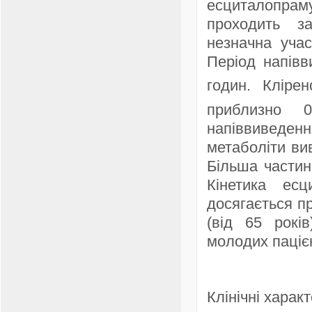
есциталопра
проходить з
незначна уча
Період напівв
годин. Клірен
приблизно 0
напіввиведе
метаболіти ви
Більша частин
Кінетика есц
досягається пр
(від 65 рокі
молодих пацієн
Клінічні харак