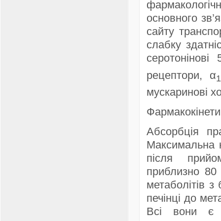
фармакологічн
основного зв’
сайту транспо
слабку здатні
серотонінові 
рецептори, α
1
мускаринові хо
Фармакокінети
Абсорбція пр
Максимальна к
після прийо
приблизно 80 
метаболітів з
печінці до ме
Всі вони є 