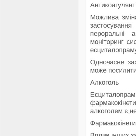
Антикоагулянт
Можлива зміна
застосування
пероральні а
моніторинг си
есциталопраму
Одночасне зас
може посилити 
Алкоголь
Есциталопр
фармакокінети
алкоголем є н
Фармакокінети
Вплив інших з