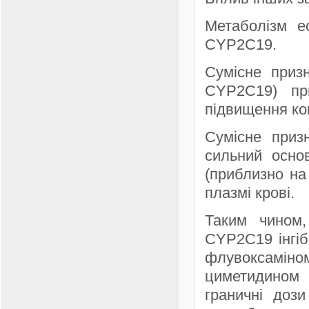
Метаболізм е
CYP2C19.
Сумісне призн
CYP2C19) пр
підвищення ко
Сумісне приз
сильний основ
(приблизно на
плазмі крові.
Таким чином,
CYP2C19 інгіб
флувоксамі
циметидином
граничні доз