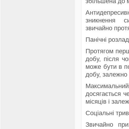
збільшена до м
Антидепресивн
зникнення с
звичайно протя
Панічні розлад
Протягом перш
добу, після ч
може бути в п
добу, залежно 
Максимальни
досягається че
місяців і зале
Соціальні трив
Звичайно пр