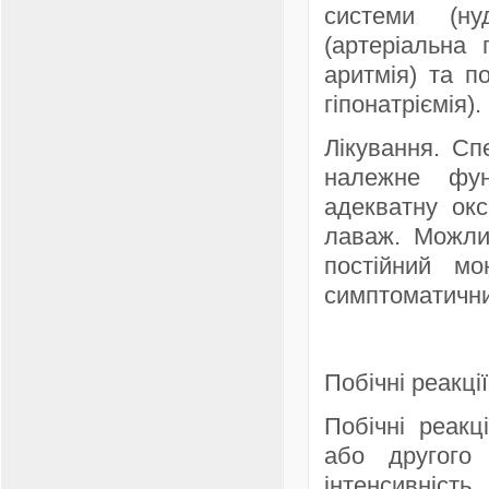
системи (ну
(артеріальна 
аритмія) та п
гіпонатріємія).
Лікування. Сп
належне фун
адекватну ок
лаваж. Можлив
постійний мо
симптоматични
Побічні реакції
Побічні реакц
або другого
інтенсивніс