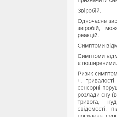
призначити си
Звіробій.
Одночасне зас
звіробій, мо
реакцій.
Симптоми відм
Симптоми відмі
є поширеними
Ризик симптомі
ч. тривалості
сенсорні поруш
розлади сну (в
тривога, ну
свідомості, п
посилене серц