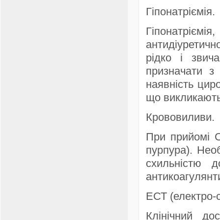
Гіпонатріємія.
Гіпонатріємі
антидіуретичн
рідко і звич
призначати з 
наявність цир
що викликають 
Крововиливи.
При прийомі С
пурпура). Нео
схильністю 
антикоагулянти
ЕСТ (електро-с
Клінічний до