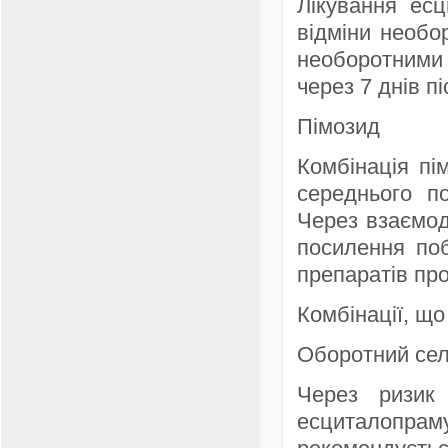
Лікування есц
відміни необо
необоротними
через 7 днів 
Пімозид
Комбінація пі
середнього п
Через взаємод
посилення поб
препаратів пр
Комбінації, щ
Оборотний сел
Через ризик 
есциталопрам