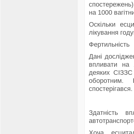
спостережень).
на 1000 вагітн
Оскільки есц
лікування год
Фертильність
Дані дослідже
впливати на 
деяких СІЗЗС
оборотним.
спостерігався.
Здатність в
автотранспорт
Хоча есцита