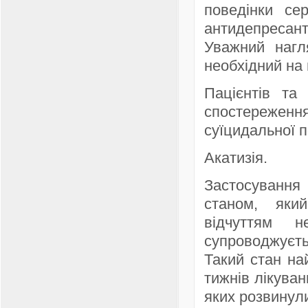
поведінки се
антидепресан
Уважний нагл
необхідний на 
Пацієнтів та
спостереженн
суїцидальної п
Акатизія.
Застосування 
станом, яки
відчуттям 
супроводжуєть
Такий стан на
тижнів лікува
яких розвинули