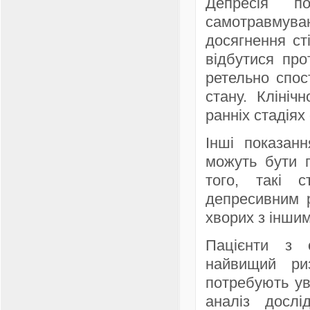
Депресія п
самотравмув
досягнення ст
відбутися про
ретельно спос
стану. Клініч
ранніх стадіях
Інші показан
можуть бути п
того, такі 
депресивним р
хворих з інши
Пацієнти з 
найвищий ри
потребують ув
аналіз дослі