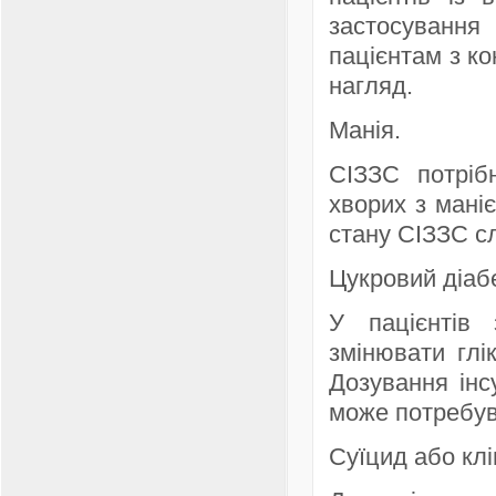
застосування
пацієнтам з к
нагляд.
Манія.
СІЗЗС потріб
хворих з мані
стану СІЗЗС сл
Цукровий діабе
У пацієнтів
змінювати глік
Дозування інс
може потребув
Суїцид або клі