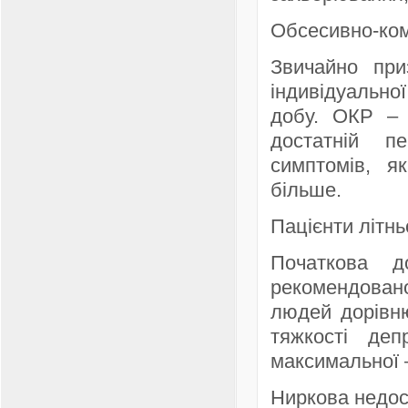
Обсесивно-ком
Звичайно пр
індивідуально
добу. ОКР – 
достатній п
симптомів, я
більше.
Пацієнти літньо
Початкова д
рекомендован
людей дорівню
тяжкості де
максимальної –
Ниркова недос